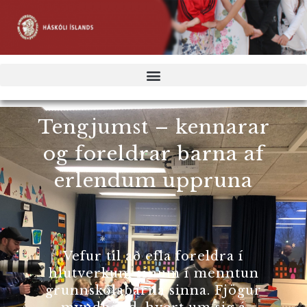
Tengjumst – kennarar
og foreldrar barna af
erlendum uppruna
Vefur til að efla foreldra í
hlutverkum sínum í menntun
grunnskólabarna sinna. Fjögur