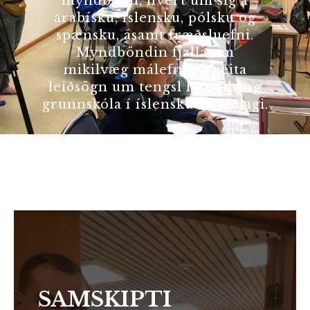
myndbönd, hvert um sig á
arabísku, íslensku, pólsku og
spænsku, ásamt fræðsluefni.
Myndböndin fjalla um
mikilvæg málefni og veita
leiðsögn um tengsl heimila og
grunnskóla í íslensku samfélagi.
SAMSKIPTI